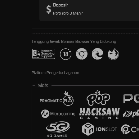
Deposit
Rata-rata 3 Menit
Tanggung Jawab Bermain
Browser Yang Didukung
Platform Penyedia Layanan
Slots