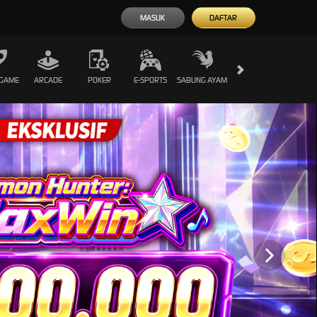
MASUK
DAFTAR
 GAME
ARCADE
POKER
E-SPORTS
SABUNG AYAM
PROMOSI