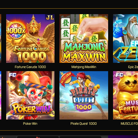
Fortune Garuda 1000
Mahjong MaxWin
Epic Z
Poker Win
Pirate Quest 1000
MUSCLE FO