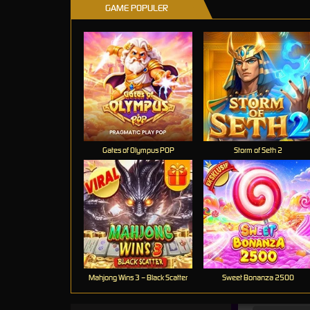
GAME POPULER
Gates of Olympus POP
Storm of Seth 2
Mahjong Wins 3 – Black Scatter
Sweet Bonanza 2500