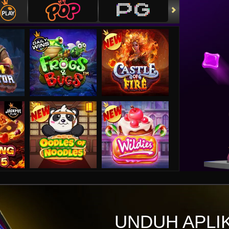
UNDUH APLIK