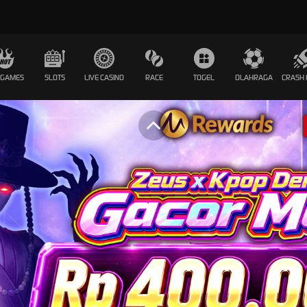
 GAMES
SLOTS
LIVE CASINO
RACE
TOGEL
OLAHRAGA
CRASH