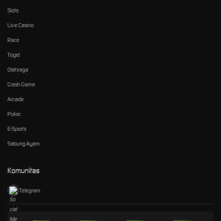
Slots
Live Casino
Race
Togel
Olahraga
Crash Game
Arcade
Poker
E-Sports
Sabung Ayam
Komunitas
Telegram