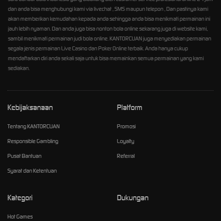
dan anda bisa menghubungi kami via livechat , SMS maupun telepon , Dan pastinya kami
akan memberikan kemudahan kepada anda sehingga anda bisa menikmati permainan ini
jauh lebih nyaman. Dan anda juga bisa nonton bola online sekarang juga di website kami,
sambil menikmati permainan judi bola online. KANTORCUAN juga menyediakan permainan
segala jenis permainan Live Casino dan Poker Online terbaik. Anda hanya cukup
mendaftarkan diri anda sekali saja untuk bisa memainkan semua permainan yang kami
sediakan.
Kebijaksanaan
Platform
Tentang KANTORCUAN
Promosi
Responsible Gambling
Loyalty
Pusat Bantuan
Referral
Syarat dan Ketentuan
Kategori
Dukungan
Hot Games