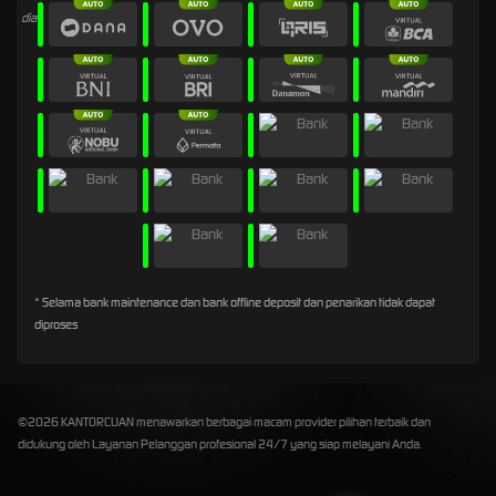
* Selama bank maintenance dan bank offline deposit dan penarikan tidak dapat
diproses
©2026 KANTORCUAN menawarkan berbagai macam provider pilihan terbaik dan
didukung oleh Layanan Pelanggan profesional 24/7 yang siap melayani Anda.