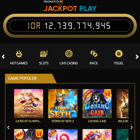
JACKPOT
PLAY
IDR
12,739,774,945
HOT GAMES
SLOTS
LIVE CASINO
RACE
TOGEL
OL
GAME POPULER
GATES OF OLYMPUS POP
STORM OF SETH 2
GOYANG GAIB